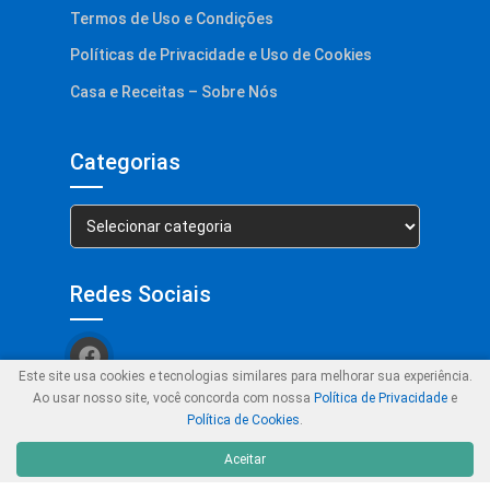
Termos de Uso e Condições
Políticas de Privacidade e Uso de Cookies
Casa e Receitas – Sobre Nós
Categorias
Categorias
Redes Sociais
Este site usa cookies e tecnologias similares para melhorar sua experiência.
Ao usar nosso site, você concorda com nossa
Política de Privacidade
e
Política de Cookies
.
© Casa e Receitas 2023. Feito para você
Melhorar o seu dia. Uma ótima
Semana!
Aceitar